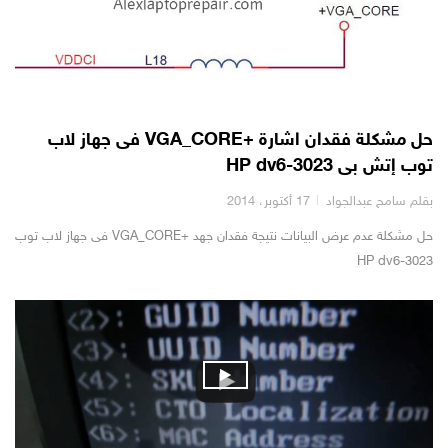
حل مشكلة فقدان اشارة +VGA_CORE فى جهاز لاب
توب إتش بى HP dv6-3023
بقلم سامح عبدالجواد
17 أكتوبر، 2014
حل مشكلة عدم عرض البيانات نتيجة فقدان جهد +VGA_CORE فى جهاز لاب توب
HP dv6-3023