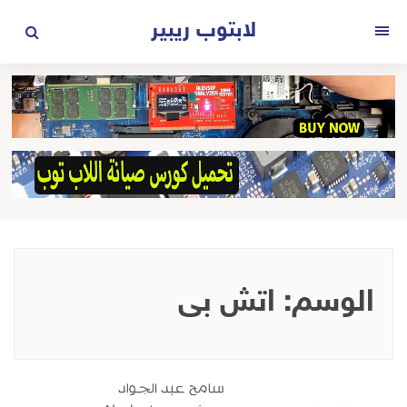
لتجاوز
لابتوب ريبير
لى
القائمة
لمحتوى
الوسم:
اتش بى