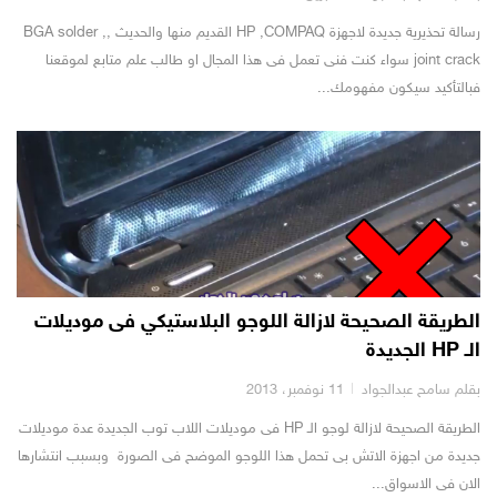
رسالة تحذيرية جديدة لاجهزة HP ,COMPAQ القديم منها والحديث ,, BGA solder
joint crack سواء كنت فنى تعمل فى هذا المجال او طالب علم متابع لموقعنا
فبالتأكيد سيكون مفهومك...
الطريقة الصحيحة لازالة اللوجو البلاستيكي فى موديلات
الـ HP الجديدة
بقلم سامح عبدالجواد
11 نوفمبر، 2013
الطريقة الصحيحة لازالة لوجو الـ HP فى موديلات اللاب توب الجديدة عدة موديلات
جديدة من اجهزة الاتش بى تحمل هذا اللوجو الموضح فى الصورة وبسبب انتشارها
الان فى الاسواق...