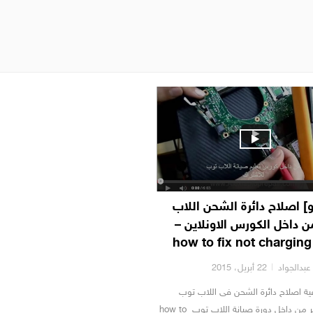
و] اصلاح دائرة الشحن اللاب
 داخل الكورس الاونلاين –
how to fix not charging
بدالجواد
22 أبريل، 2015
فية اصلاح دائرة الشحن فى اللاب توب
فيديو مشفر من داخل دورة صيانة اللاب توب how to