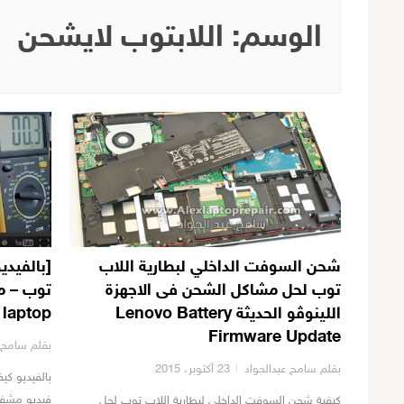
الوسم:
اللابتوب لايشحن
شحن السوفت الداخلي لبطارية اللاب
[بالفيدي
توب لحل مشاكل الشحن فى الاجهزة
توب – من
اللينوڤو الحديثة Lenovo Battery
 laptop
Firmware Update
بقلم سامح ع
بقلم سامح عبدالجواد
23 أكتوبر، 2015
بالفيديو كي
كيفية شحن السوفت الداخلي لبطارية اللاب توب لحل