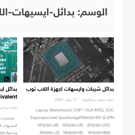
الوسم:
بدائل-ايسيهات-ال
بدائل شيبات وايسهات اجهزة اللاب توب
ivalent
بقلم سامح عبدالجواد
11 يناير، 2023
بقلم سامح ع
Laptop Motherboard CHIP / VGA INTEL SOC
Equivalent Intel SouthbridgeFW82801BA SL5PN
موضوع متجد
AF82801JIB、AF82801JIR、AF82801JDO、
AF82801JD、NH82801IB、 AF82801IBM、
09A Ao=ca