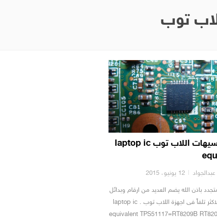
لاب توب
بدائل ايسيهات اللاب توب laptop ic
equ
بدالجواد
12 يونيو، 2015
د باذن الله يضم العديد من ارقام وبدائل
الايسهات الاكثر تلفاً فى اجهزة اللاب توب . laptop ic
equivalent TPS51117=RT8209B RT82