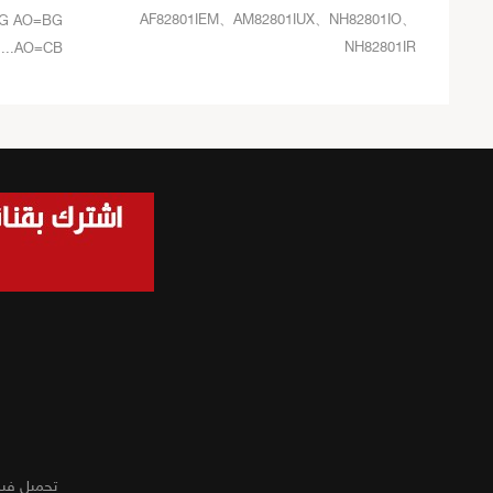
AF82801IEM、AM82801IUX、NH82801IO、
G AO=BG
NH82801IR
AO=CB...
تحميل في