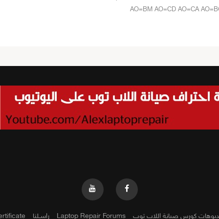
AO=BM AO=CD AO=CA AO=B
ديوهات كورس صيانة اللاب توب
Laptop Repair Forums
راســلنا
rtificate