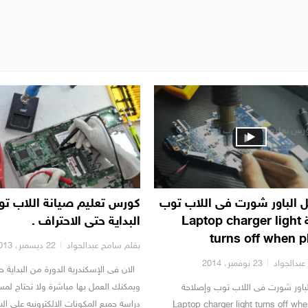
ل الباور شورت فى اللاب توب
كورس تعليم صيانة اللاب ت
وإصلاحة Laptop charger light
البداية حتى الاحتراف .
turns off when 
بقلم سامح عبدالجواد
22 ديسمبر، 2013
بدالجواد
23 نوفمبر، 2014
الان فى الإسكندرية الدورة من البداية ح
ويمكنك العمل بها مباشرة ولا تحتاج لمس
لباور شورت فى اللاب توب وإصلاحة
دراسة جميع المكونات الالكترونيه على ال
Laptop charger light turns off wh