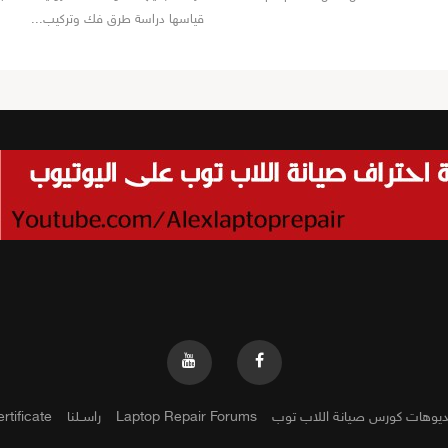
قياسها دراسة طرق فك وتركيب...
ديوهات كورس صيانة اللاب توب
Laptop Repair Forums
راســلنا
rtificate