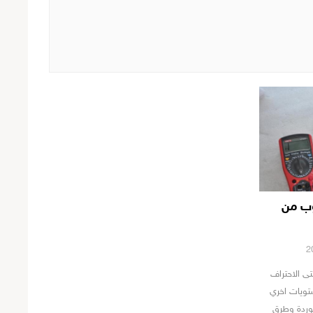
وب من
تى الاحتراف
تويات اخري
بوردة وطرق