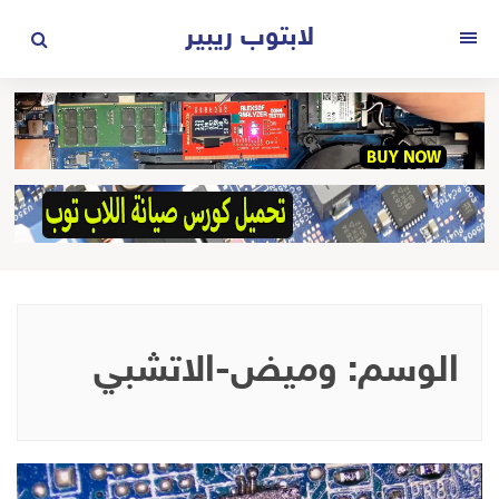
لتجاوز
لابتوب ريبير
لى
القائمة
لمحتوى
الوسم:
وميض-الاتشبي