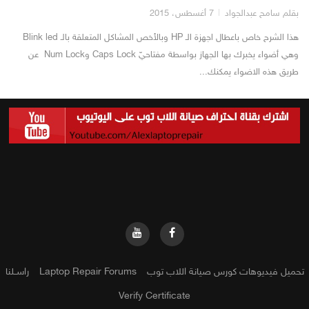
بقلم سامح عبدالجواد
7 أغسطس، 2015
هذا الشرح خاص باعطال اجهزة الـ HP وبالأخص المشاكل المتعلقة بالـ Blink led
وهي أضواء يخبرك بها الجهاز بواسطة مفتاحيّ Caps Lock وNum Lock عن
طريق هذه الاضواء يمكنك...
تحميل فيديوهات كورس صيانة اللاب توب
Laptop Repair Forums
راســلنا
Verify Certificate