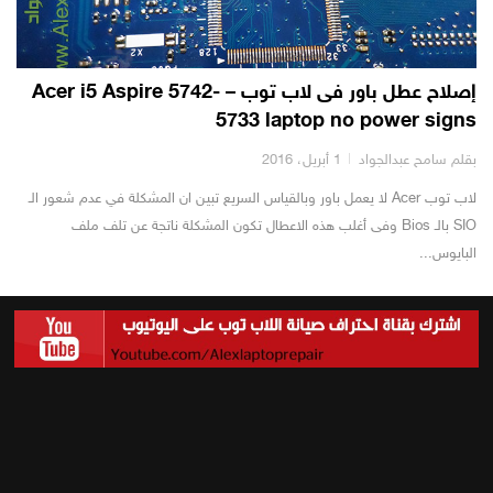
إصلاح عطل باور فى لاب توب – Acer i5 Aspire 5742-
5733 laptop no power signs
بقلم سامح عبدالجواد
1 أبريل، 2016
لاب توب Acer لا يعمل باور وبالقياس السريع تبين ان المشكلة في عدم شعور الـ
SIO بالـ Bios وفى أغلب هذه الاعطال تكون المشكلة ناتجة عن تلف ملف
البايوس...