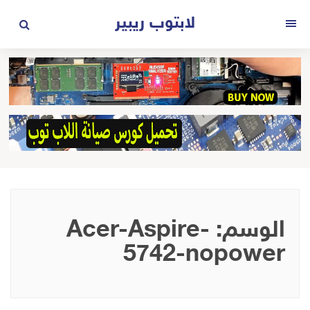
لتجاوز
لابتوب ريبير
لى
القائمة
لمحتوى
الوسم:
Acer-Aspire-
5742-nopower