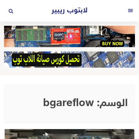
لتجاوز
لابتوب ريبير
لى
القائمة
لمحتوى
الوسم:
bgareflow