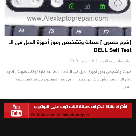
[شرح حصرى ] صيانة وتشخيص رموز أجهزة الديل فى الـ
DELL Self Test
بقلم سامح عبدالجواد
18 يونيو، 2013
صيانة وتشخيص رموز أجهزة الديل فى الـ Self Test بعد فترة توقف طويلة , أعاود
باذن الله وضع الشروحات من جديد .. فى هذا الموضوع نشاهد كيف نقوم
بتتبع...