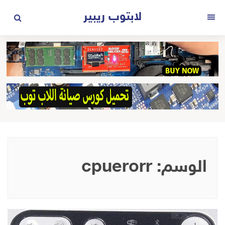
لتجاوز
لابتوب ريبير
لى
القائمة
لمحتوى
الوسم:
cpuerorr