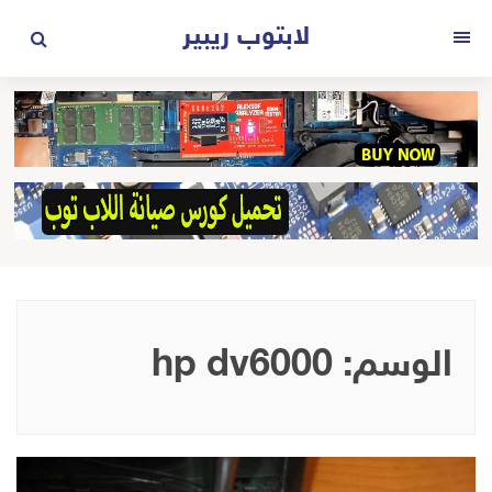
لتجاوز
لابتوب ريبير
لى
القائمة
لمحتوى
الوسم:
hp dv6000