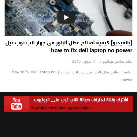
[بالفيديو] كيفية اصلاح عطل الباور فى جهاز لاب توب ديل
how to fix dell laptop no power
بقلم سامح عبدالجواد
3 فبراير، 2015
كيفية اصلاح عطل الباور فى جهاز لاب توب ديل how to fix dell laptop no
power