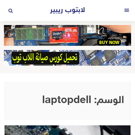
لتجاوز
لابتوب ريبير
لى
القائمة
لمحتوى
الوسم:
laptopdell