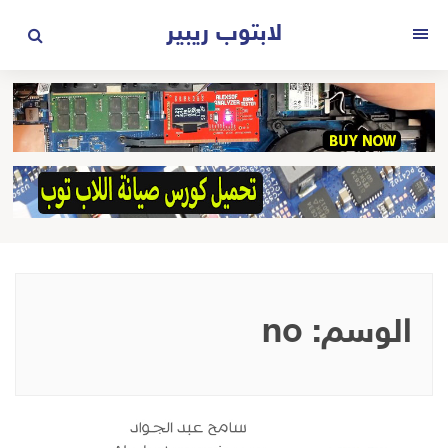
لتجاوز
لابتوب ريبير
لى
القائمة
لمحتوى
الوسم:
no