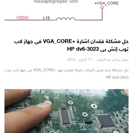
حل مشكلة فقدان اشارة +VGA_CORE فى جهاز لاب
توب إتش بى HP dv6-3023
بقلم سامح عبدالجواد
17 أكتوبر، 2014
حل مشكلة عدم عرض البيانات نتيجة فقدان جهد +VGA_CORE فى جهاز لاب توب
HP dv6-3023