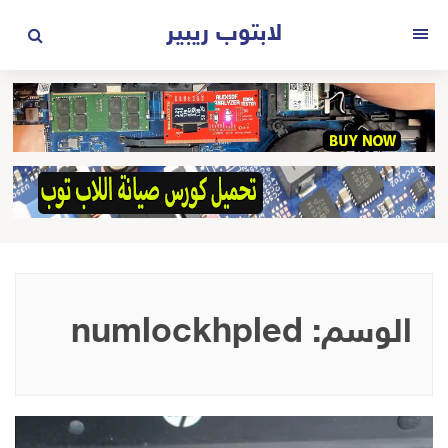
لتجاوز
لابتوب ريبير
لى
القائمة
لمحتوى
الوسم:
numlockhpled