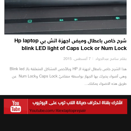
شرح خاص باعطال وميض اجهزة اتش بي Hp laptop
blink LED light of Caps Lock or Num Lock
بقلم سامح عبدالجواد
7 أغسطس، 2015
هذا الشرح خاص باعطال اجهزة الـ HP وبالأخص المشاكل المتعلقة بالـ Blink led
وهي أضواء يخبرك بها الجهاز بواسطة مفتاحيّ Caps Lock وNum Lock عن
طريق هذه الاضواء يمكنك...