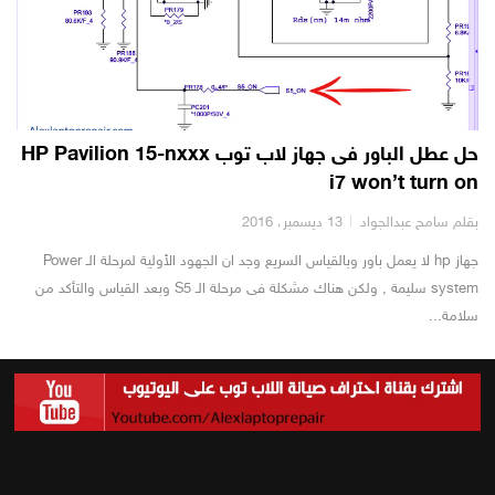
حل عطل الباور فى جهاز لاب توب HP Pavilion 15-nxxx
i7 won’t turn on
بقلم سامح عبدالجواد
13 ديسمبر، 2016
جهاز hp لا يعمل باور وبالقياس السريع وجد ان الجهود الأولية لمرحلة الـ Power
system سليمة , ولكن هناك مشكلة فى مرحلة الـ S5 وبعد القياس والتأكد من
سلامة...