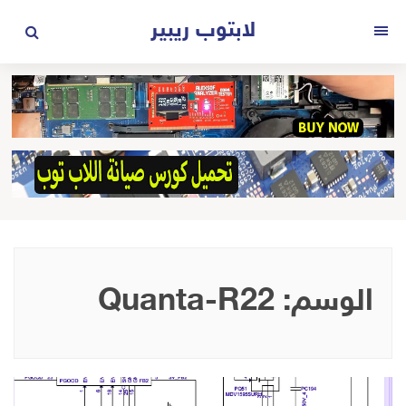
لتجاوز
لابتوب ريبير
لى
القائمة
لمحتوى
الوسم:
Quanta-R22