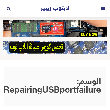
لتجاوز
لابتوب ريبير
لى
القائمة
لمحتوى
الوسم:
RepairingUSBportfailure