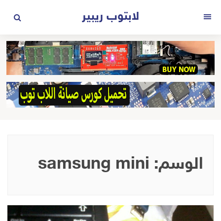
لتجاوز
لابتوب ريبير
لى
القائمة
لمحتوى
الوسم:
samsung mini