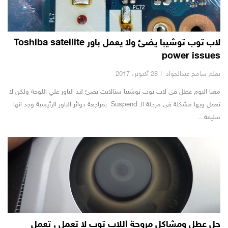
لاب توب توشيبا يضئ ولا يعمل باور Toshiba satellite
power issues
بقلم سامح عبدالجواد
28 أكتوبر، 2017
معنا اليوم عطل فى لاب توب توشيبا ستالايت يضئ ليد الباور علي اللوحة ولكن لا
تعمل وبها مشكلة فى مرحلة الـ Suspend بمراجعة دوائر الباور الرئيسية وجد انها
سليمة...
حل عطل ومشاكل مروحة اللاب توب لا تعمل , تعمل