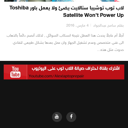
لاب توب توشيبا ستالايت يضئ ولا يعمل باور Toshiba
Satellite Won’t Power Up
بقلم سامح عبدالجواد
4 مارس، 2016
آجلاً أم عاجلاً يحدث هذا العطل نتيجة انسكاب السوائل , لذلك أنصح دائماً بالذهاب
الى فني متخصص وعدم تشغيل الجهاز وان عمل بعدها بشكل طبيعي لتفادي
حدوث مثل هذه...