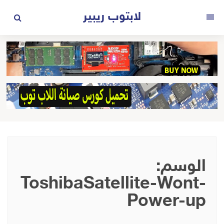
لتجاوز
لابتوب ريبير
لى
القائمة
لمحتوى
الوسم:
ToshibaSatellite-Wont-
Power-up