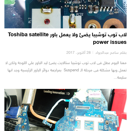
لاب توب توشيبا يضئ ولا يعمل باور Toshiba satellite
power issues
بقلم سامح عبدالجواد
28 أكتوبر، 2017
معنا اليوم عطل فى لاب توب توشيبا ستالايت يضئ ليد الباور علي اللوحة ولكن لا
تعمل وبها مشكلة فى مرحلة الـ Suspend بمراجعة دوائر الباور الرئيسية وجد انها
سليمة...