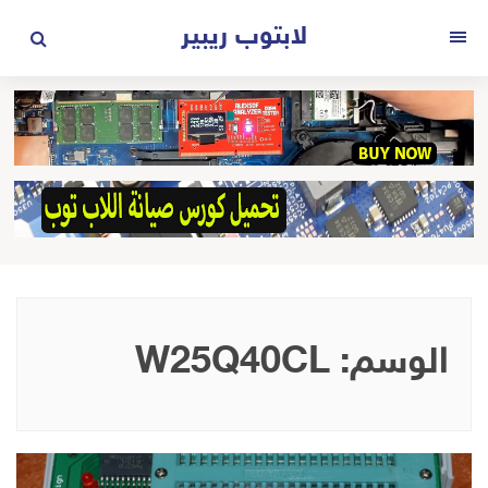
لتجاوز
لابتوب ريبير
لى
القائمة
لمحتوى
الوسم:
W25Q40CL