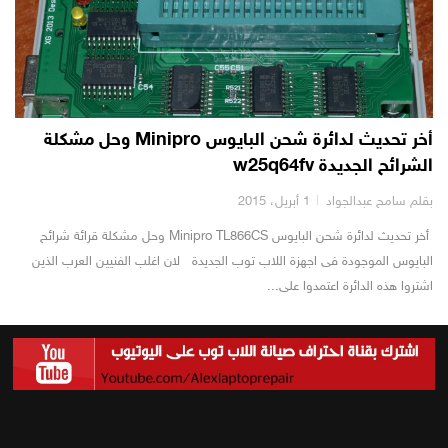
أخر تحديث لدائرة شحن البايوس Minipro وحل مشكلة
الشرائح الجديدة w25q64fv
بقلم سامح عبدالجواد
1 أبريل، 2015
أخر تحديث لدائرة شحن البايوس Minipro TL866CS وحل مشكلة قرائة شرائح
البايوس الموجودة فى اجهزة اللاب توب الجديدة لان اغلب الفنيين العرب الذين
اشتروا هذه الدائرة اعتمدوا على...