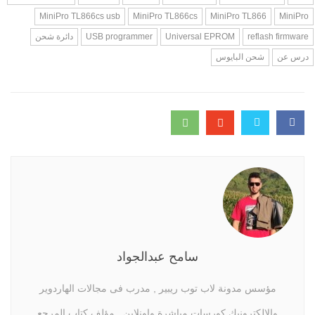
MiniPro TL866cs usb
MiniPro TL866cs
MiniPro TL866
MiniPro
reflash firmware
Universal EPROM
USB programmer
دائرة شحن
درس عن
شحن البايوس
سامح عبدالجواد
مؤسس مدونة لاب توب ريبير , مدرب فى مجالات الهاردوير
والالكترونيك كورسات مباشرة واونلاين , مؤلف كتاب المرجع