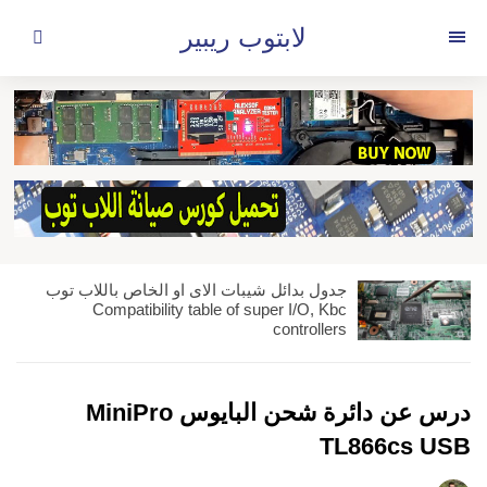
لتجاوز
لابتوب ريبير
لى
القائمة
لمحتوى
جدول بدائل شيبات الاى او الخاص باللاب توب
Compatibility table of super I/O, Kbc
controllers
درس عن دائرة شحن البايوس MiniPro
TL866cs USB