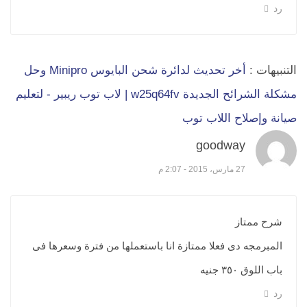
رد
التنبيهات :
أخر تحديث لدائرة شحن البايوس Minipro وحل
مشكلة الشرائح الجديدة w25q64fv | لاب توب ريبير - لتعليم
صيانة وإصلاح اللاب توب
goodway
قال:
27 مارس، 2015 - 2:07 م
شرح ممتاز
المبرمجه دى فعلا ممتازة انا باستعملها من فترة وسعرها فى
باب اللوق ٣٥٠ جنيه
رد