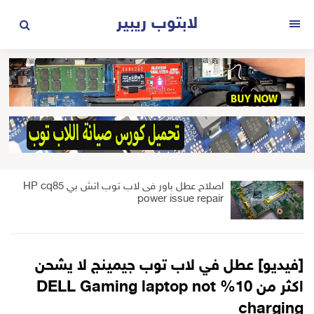
لتجاوز
لابتوب ريبير
لى
القائمة
لمحتوى
اصلاح عطل باور فى لاب توب اتش بي HP cq85
power issue repair
[فيديو] عطل في لاب توب جيمينج لا يشحن
اكثر من 10% DELL Gaming laptop not
charging