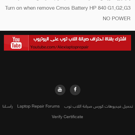
Turn on when remove Cmos Battery HP 840 G1,G2,G3
NO POWER
تحميل فيديوهات كورس صيانة اللاب توب
Laptop Repair Forums
راســلنا
Verify Certificate