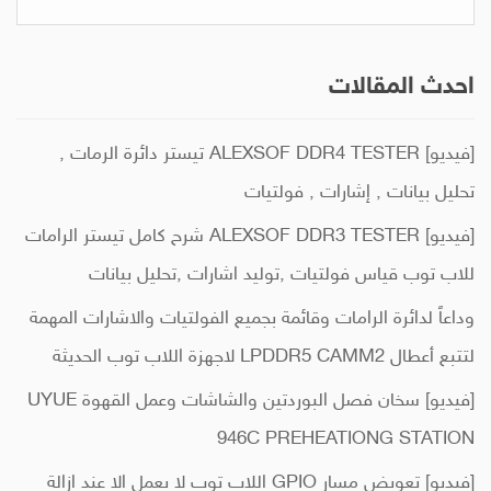
عن:
احدث المقالات
[فيديو] ALEXSOF DDR4 TESTER تيستر دائرة الرمات ,
تحليل بيانات , إشارات , فولتيات
[فيديو] ALEXSOF DDR3 TESTER شرح كامل تيستر الرامات
للاب توب قياس فولتيات ,توليد اشارات ,تحليل بيانات
وداعاً لدائرة الرامات وقائمة بجميع الفولتيات والاشارات المهمة
لتتبع أعطال LPDDR5 CAMM2 لاجهزة اللاب توب الحديثة
[فيديو] سخان فصل البوردتين والشاشات وعمل القهوة UYUE
946C PREHEATIONG STATION
[فيديو] تعويض مسار GPIO اللاب توب لا يعمل الا عند ازالة