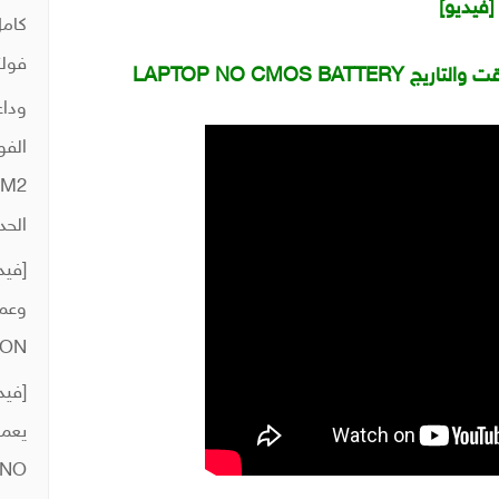
[فيديو]
كامل
فولت
 الوقت والتاريج
وداع
الفو
الحد
[فيد
ION
 NO