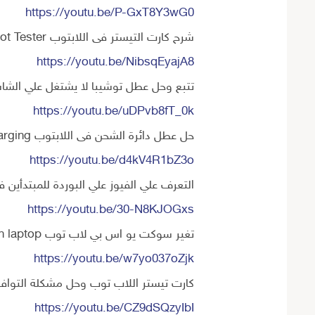
https://youtu.be/P-GxT8Y3wG0
شرح كارت التيستر فى اللابتوب Laptop Memory RAM Slot Tester
https://youtu.be/NibsqEyajA8
تتبع وحل عطل توشيبا لا يشتغل علي الشاشة a laptop no display
https://youtu.be/uDPvb8fT_0k
حل عطل دائرة الشحن فى اللابتوب laptop not charging
https://youtu.be/d4kV4R1bZ3o
التعرف علي الفيوز علي البوردة للمبتدأين 
https://youtu.be/30-N8KJOGxs
تغير سوكت يو اس بي لاب توب USB port replacement on laptop
https://youtu.be/w7yo037oZjk
كارت تيستر اللاب توب وحل مشكلة التوافق top tester Debug Card
https://youtu.be/CZ9dSQzyIbI