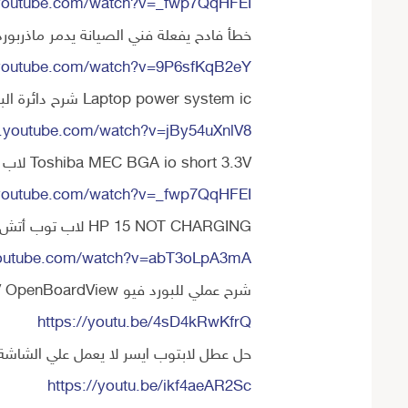
youtube.com/watch?v=_fwp7QqHFEI
خطأ فادح يفعلة فني الصيانة يدمر ماذربورد
youtube.com/watch?v=9P6sfKqB2eY
Laptop power system ic شرح دائرة الباور سيستيم في اللاب توب
.youtube.com/watch?v=jBy54uXnlV8
Toshiba MEC BGA io short 3.3V لاب توب لا يعمل نهائيا شورت في دائرة باور
youtube.com/watch?v=_fwp7QqHFEI
HP 15 NOT CHARGING لاب توب أتش بي لا يشحن البطارية
youtube.com/watch?v=abT3oLpA3mA
شرح عملي للبورد فيو OBV OpenBoardView
https://youtu.be/4sD4kRwKfrQ
حل عطل لابتوب ايسر لا يعمل علي الشاشة cer no display
https://youtu.be/ikf4aeAR2Sc