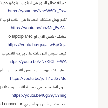
صيانة عطل الباور فى لابتوب لينوفو حديث
https://youtu.be/NnYW5Cr_Txw
تتبع وحل مشكلة الاضاءة فى اللاب توب laptop brightness dimmer
https://youtu.be/uezMr_8yzVU
مشكلة شحن الاي او io laptop Mec
https://youtu.be/qxqJLwBpQqU
كيف تقيس الترددات علي بوردة اللابتوب
https://youtu.be/ZN7KfCL9FWA
معلومات مهمة عن بايوس اللابتوب والشرائح الجديدة op motherboard
https://youtu.be/jxTh4U3SvMo
شرح الملتيميتر في صيانة اللاب توب Multimeter for Repair
https://youtu.be/I0gS9yC7nsg
تغير مدخل شحن يو اس بي Replace a damaged connector