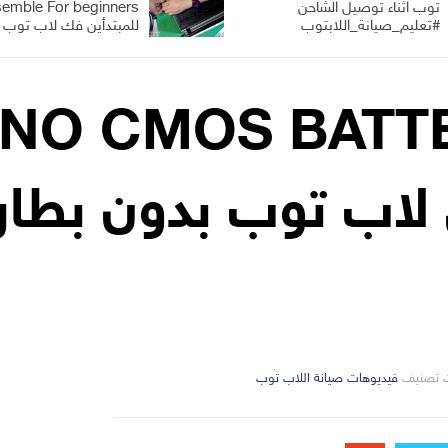
توب اثناء توصيل الشاحن
#تعليم_صيانة_اللابتوب
للمبتدأين فك لاب توب 
يو]  CMOS BATTERY
 لاب توب بدون بطار
التصانيف
 تصنيف
فيديوهات صيانة اللاب توب