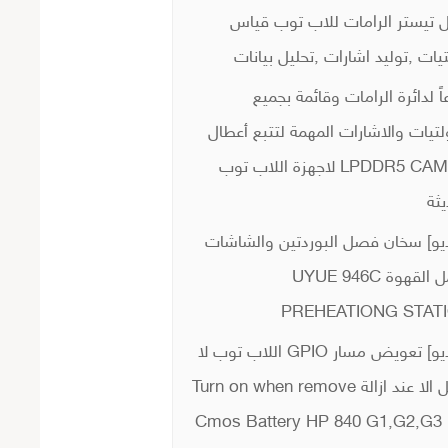
 تيستر الرامات للاب توب قياس
يات ,توليد اشارات ,تحليل بيانات
اً لدائرة الرامات وقائمة بجميع
لتيات والاشارات المهمة لتتبع أعطال
LPDDR5 CAMM2 لاجهزة اللاب توب
يثة
يو] سخان فصل البوردتين والشاشات
وعمل القهوة UYUE 946C
PREHEATIONG STAT
[فيديو] تعويض مسار GPIO اللاب توب لا
يعمل الا عند ازالة Turn on when remove
Cmos Battery HP 840 G1,G2,G3