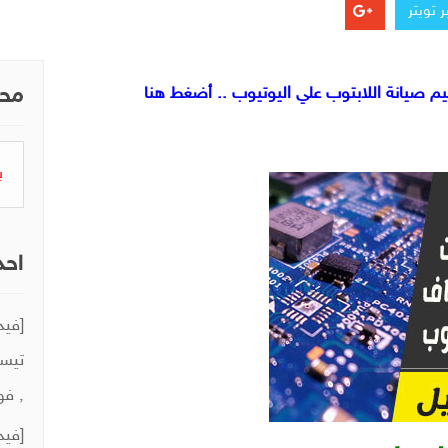
 تويتر
 صيانة اللابتوب علي اليوتيوب .. أضغط هنا
محر
البح
عن:
احد
تيست
, فو