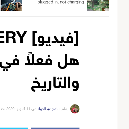
plugged in, not charging
[فيد
هل فعلاً في
والتاريخ
بقلم
سامح عبدالجواد
في
11 أكتوبر، 2020
تحت