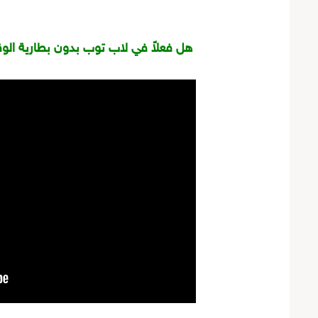
LAPTOP NO CMOS BATTERY هل فعلاً في لاب توب بدون بطارية