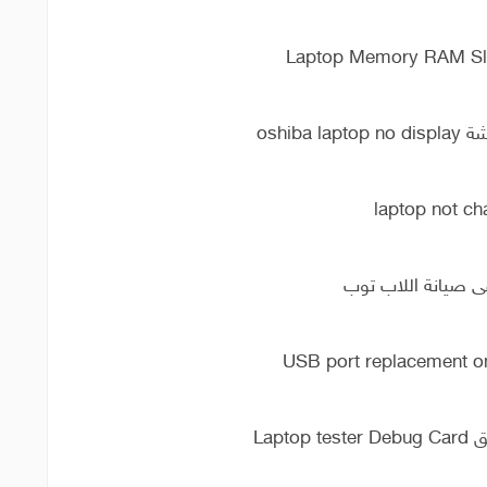
oshib
فى صيانة اللاب توب
Lap