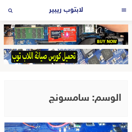
لتجاوز
لابتوب ريبير
لى
القائمة
لمحتوى
الوسم:
سامسونج