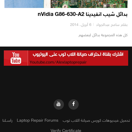
بدائل شيب انفيدينا nVidia G86-630-A2
بقلم سامح عبدالجواد
6 أبريل، 2014
كل هذه المجموعة بدائل لبعضهم
تحميل فيديوهات كورس صيانة اللاب توب
Laptop Repair Forums
راســلنا
Verify Certificate