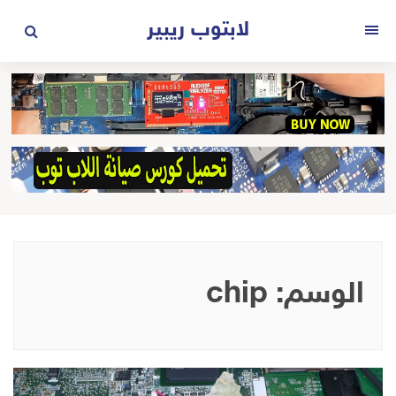
لتجاوز
لابتوب ريبير
لى
القائمة
لمحتوى
الوسم:
chip