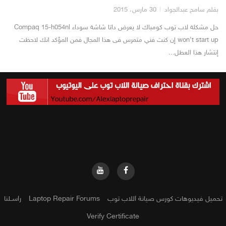
بقلم سامح عبدالجواد
30 مارس، 2015
حل مشكلة لاب توب كومباك لا يعرض داتا شاشة سوداء Compaq 15-h054nl
won’t start up إن كنت فني متمرس فى هذا المجال فمن المؤكد انك لاحظت
إنتشار هذا العطل...
تحميل فيديوهات كورس صيانة اللاب توب
Laptop Repair Forums
راســلنا
Verify Certificate