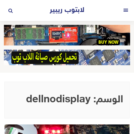
لتجاوز
لابتوب ريبير
لى
القائمة
لمحتوى
الوسم:
dellnodisplay