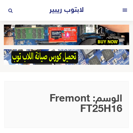
لتجاوز
لابتوب ريبير
لى
القائمة
لمحتوى
الوسم:
Fremont
FT25H16