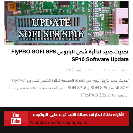
تحديث جديد لدائرة شحن البايوس FlyPRO SOFI SP8
SP16 Software Update
بقلم سامح عبدالجواد
11 سبتمبر، 2017
تحديث جديد بتاريخ اليوم من الشركة المصنعة لدائرة الشحن فلاي برو FlyPRO
SOFI للاصدار SOFI SP8 و SOFI SP16 يدعم التحديث مجموعة جديدة من شرائح
البايوس XT25F16B ZB25Q16