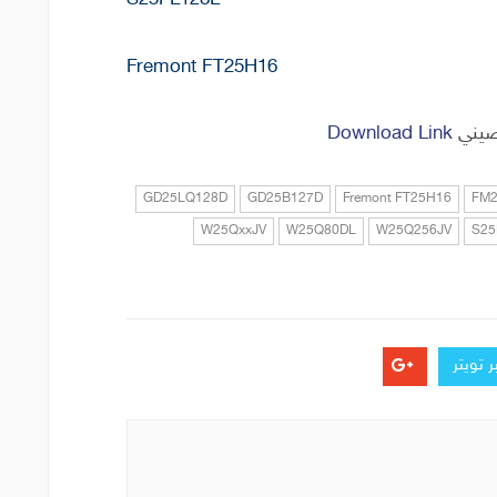
S25FL128L
Fremont FT25H16
لصيني
Download Link
GD25LQ128D
GD25B127D
Fremont FT25H16
FM
W25QxxJV
W25Q80DL
W25Q256JV
S25
 تويتر