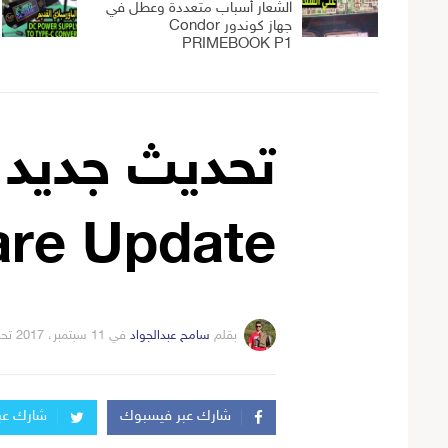
الشعار أسباب متعددة وعطل في
جهاز كوندور Condor
PRIMEBOOK P1
are Update
بقلم
سامح عبدالجواد
في
11 سبتمبر، 2017
تح
شارك عبر فيسبوك
شارك عبر