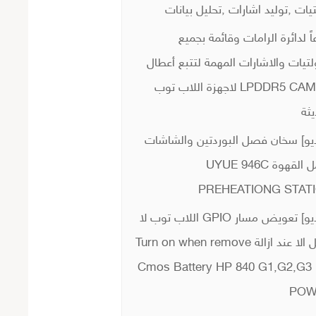
يات ,توليد اشارات ,تحليل بيانات
اً لدائرة الرامات وقائمة بجميع
لتيات والاشارات المهمة لتتبع أعطال
LPDDR5 CAMM2 لاجهزة اللاب توب
يثة
يو] سخان فصل البوردتين والشاشات
وعمل القهوة UYUE 946C
PREHEATIONG STAT
[فيديو] تعويض مسار GPIO اللاب توب لا
يعمل الا عند ازالة Turn on when remove
Cmos Battery HP 840 G1,G2,G3
POW