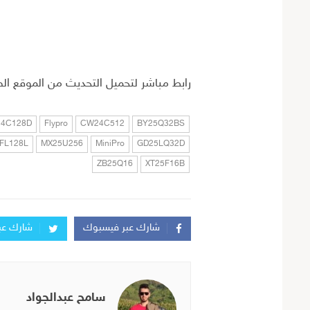
رابط مباشر لتحميل التحديث من الموقع ا
24C128D
Flypro
CW24C512
BY25Q32BS
FL128L
MX25U256
MiniPro
GD25LQ32D
ZB25Q16
XT25F16B
شارك عبر فيسبوك
شارك عبر
سامح عبدالجواد