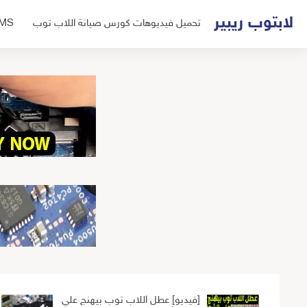
لتجاوز
لابتوب ريبير
تحميل فيديوهات كورس صيانة اللاب توب
UMS
لى
لمحتوى
[فيديو] عطل اللاب توب بيهنج علي