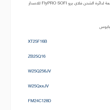
تحديث جديد بتاريخ اليوم من الشركة المصنعة لدائرة الشحن فلاي برو FlyPRO SOFI للاصدار
بايوس
XT25F16B
ZB25Q16
W25Q256JV
W25QxxJV
FM24C128D