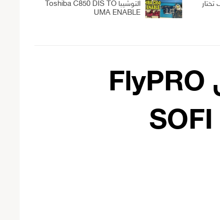
تختار
التوشيبا Toshiba C850 DIS TO
UMA ENABLE
تحديث جديد لدائرة شحن البايوس FlyPRO
SOFI