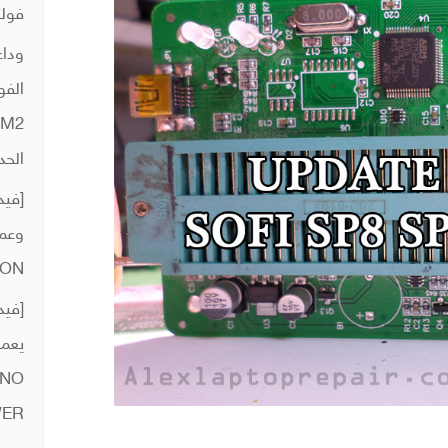
فولت
وداع
الفو
الحد
[فيد
ION
 NO
ER