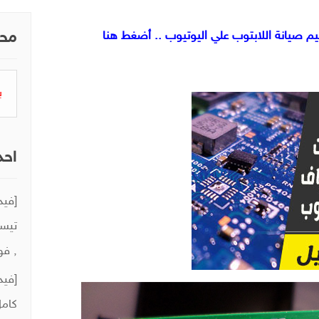
 صيانة اللابتوب علي اليوتيوب .. أضغط هنا
محر
البح
عن:
احد
تيست
, فو
كامل