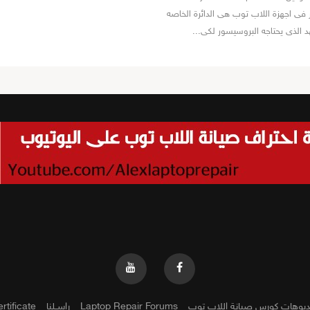
فى اجهزة اللاب توب هى الدائرة الخاصه
د الذى يحتاجه البروسيسور لكى...
ديوهات كورس صيانة اللاب توب
Laptop Repair Forums
راســلنا
rtificate