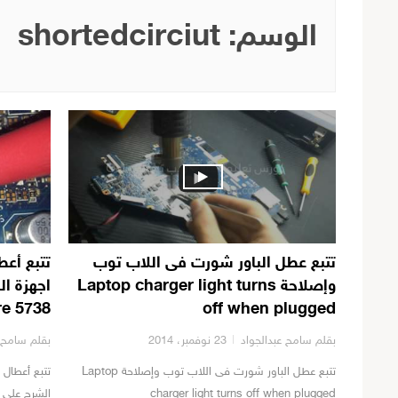
الوسم:
shortedcirciut
تتبع عطل الباور شورت فى اللاب توب
تتبع أعط
وإصلاحة Laptop charger light turns
اجهزة ا
re 5738
off when plugged
بقلم سامح عبدالجواد
23 نوفمبر، 2014
بقلم سامح ع
تتبع عطل الباور شورت فى اللاب توب وإصلاحة Laptop
تتبع أعطال 
charger light turns off when plugged