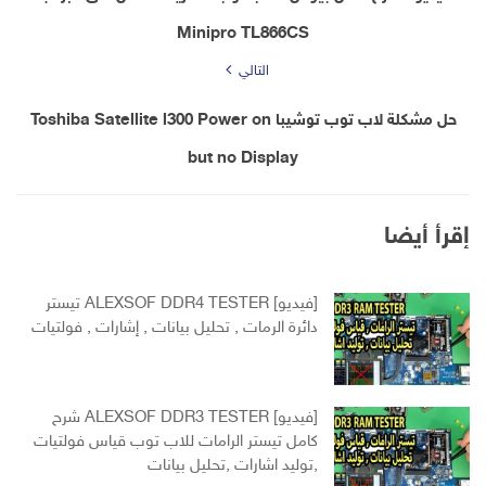
Minipro TL866CS
التالي
حل مشكلة لاب توب توشيبا Toshiba Satellite l300 Power on
but no Display
إقرأ أيضا
[فيديو] ALEXSOF DDR4 TESTER تيستر
دائرة الرمات , تحليل بيانات , إشارات , فولتيات
[فيديو] ALEXSOF DDR3 TESTER شرح
كامل تيستر الرامات للاب توب قياس فولتيات
,توليد اشارات ,تحليل بيانات