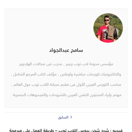
سامح عبدالجواد
مؤسس مدونة لاب توب ريبير , مدرب فى مجالات الهاردوير
والالكترونيك كورسات مباشرة واونلاين , مؤلف كتاب المرجع الشامل ,
صاحب الكورس العربي الأول فى تعليم صيانة اللاب توب حول العالم ,
مهتم بإثراء المحتوى التقني العربي بالشروحات والفيديوهات الحصرية .
السابق
فيديو : شرح شحن بيوس اللاب توب – طريقة العمل على مبرمجة