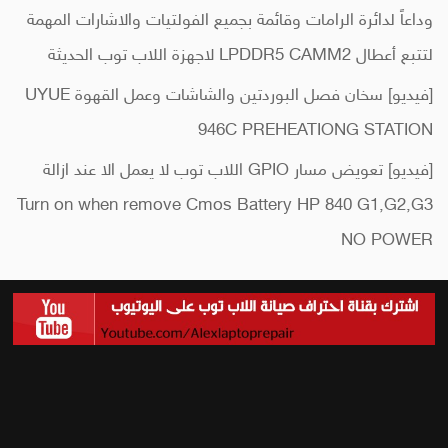
وداعاً لدائرة الرامات وقائمة بجميع الفولتيات والاشارات المهمة
لتتبع أعطال LPDDR5 CAMM2 لاجهزة اللاب توب الحديثة
[فيديو] سخان فصل البوردتين والشاشات وعمل القهوة UYUE
946C PREHEATIONG STATION
[فيديو] تعويض مسار GPIO اللاب توب لا يعمل الا عند ازالة
Turn on when remove Cmos Battery HP 840 G1,G2,G3
NO POWER