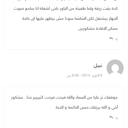
كدة بقت زرقة ولما طفيتة من الباور باجى اشغلة انا سامع صوت
الجهاز بيشتغل لكن الشاشة سودا مش بيظهر عليها اى حاجة
ممكن الافادة مشكورين
رد
نبيل
قال:
8 أكتوبر، 2014 - 9:56 ص
موقعك نز عليا من السماء والله فرحت فرحت كثيييير جدا . مشكور
أخي و الله يرزقك حسن الخاتمة و الجنة
رد