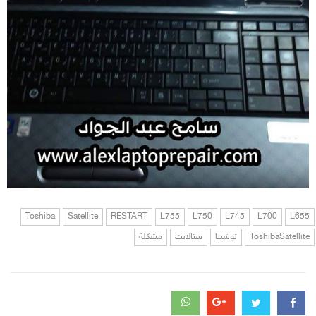
Toshiba
Satellite
RESTART
L755
L750
L745
L700
L655
ToshibaSatellite
توشيبا
ستالايت
مشكلة