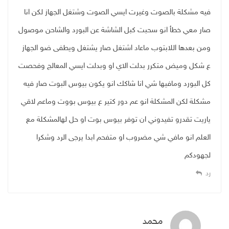
فيه مشكلة بالصوت وغيرت ايسي الصوت وشتغل الجهاز لكن انا
صار معي خطأ انو سحبت كبل الشاشة عن البورد والشاحن موصول
ومن بعدها اللابتوب ماعاد اشتغل صار يشتغل ويطفى ضو الجهاز
ع شكل وميض متكرر بدلت الاي او وبدلت ايسي المعالج وفحصت
كل البورد ومافيها شي انا شاكك انو يكون بيوس البوت صار فيه
مشكلة لكن المشكلة انو عم دور كتير ع بيوس بووت وماعم لاقي
ياريت تقدرو تفيدوني ان توفر بيوس بوت او حل لهالمشكلة مع
العلم انو مافي شي مضروب او متفحم ابدا يرجى الرد وشكرا
لجهودكم
رد
محمد
قال: