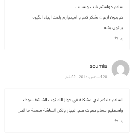
سلام.خواستم بابت وبسایت
خوبتون ازتون تشکر کنم و امیدوارم باعث ایجاد انگیزه
براتون بشه
رد
soumia
قال:
20 أغسطس، 2017 - 4:22 م
السلام عليكم لدي مشكلة في جهاز اللابتوب الشاشة سوداء
واستطيع سماع صوت فتح الجهاز ولكن الشاشة معتمة ما الحل
رد