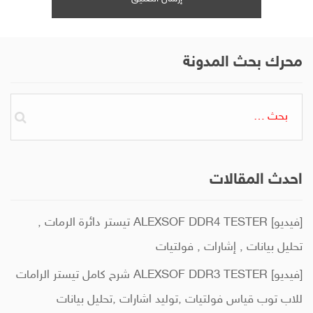
محرك بحث المدونة
البحث
عن:
احدث المقالات
[فيديو] ALEXSOF DDR4 TESTER تيستر دائرة الرمات ,
تحليل بيانات , إشارات , فولتيات
[فيديو] ALEXSOF DDR3 TESTER شرح كامل تيستر الرامات
للاب توب قياس فولتيات ,توليد اشارات ,تحليل بيانات