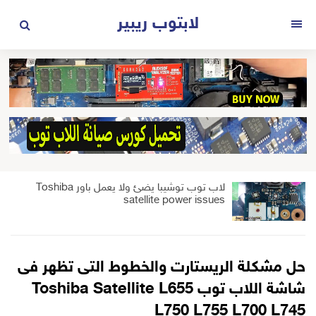
لتجاوز
لابتوب ريبير
لى
القائمة
لمحتوى
لاب توب توشيبا يضئ ولا يعمل باور Toshiba
satellite power issues
حل مشكلة الريستارت والخطوط التى تظهر فى
شاشة اللاب توب Toshiba Satellite L655
L750 L755 L700 L745