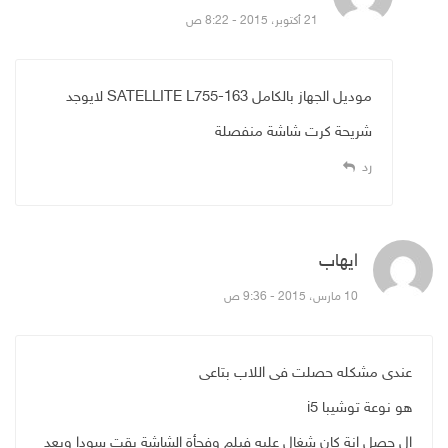
21 أكتوبر، 2015 - 8:22 ص
موديل الجهاز بالكامل SATELLITE L755-163 لايوجد
شريحة كرت شاشة منفصلة
رد
ايهاب
قال:
10 مارس، 2015 - 9:36 ص
عندى مشكله حصلت فى اللاب بتاعى
هو نوعة توشيبا i5
ال حصل انة كان شغال عليه فيلم وفجأة الشاشة بقت سودا وبعد