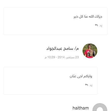
جزاك الله عنا كل خير
رد
م/ سامح عبدالجواد
قال:
23 سبتمبر، 2014 - 10:29 م
واياكم اخى غثان
رد
haitham
قال: