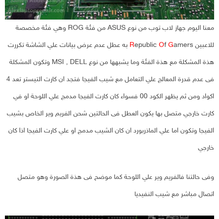
معنا اليوم جهاز لاب توب من نوع ASUS من فئة ROG وهي فئة مخصصة
للاعبين
G
f
O
epublic
R
amers به عطل عدم عرض بيانات علي الشاشة تكررت
هذة المشكلة مع هذة الفئة وما يشبهها من نوع MSI , DELL وتكون المشكلة
فى عدم قدرة المعالج علي التعامل مع شيب الفيجا فتجد ان كارت التيستر تعد 4
اكواد ومن ثم يظهر الكود 00 فسواء كان كارت الفيجا مدمج علي اللوحة او في
كارت خارجي متصل بها يكون العطل فى الحالتين شحن الفريم وير الخاص بشيب
الفيجا وتكون اما علي الماذربورد ان كان الشيب مدمج او علي كارت الفيجا اذا كان
خارجي
وفى حالتنا فالفريم وير علي اللوحة كما موضح فى هذة الصورة وهو متصل
اتصال مباشر مع شيب النفيديا