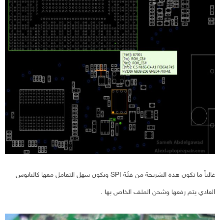
غالباً ما تكون هذة الشريحة من فئة SPI ويكون سهل التعامل معها كالبايوس
العادي يتم رفعها وشحن الملف الخاص بها .