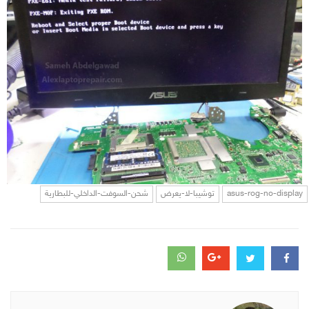
asus-rog-no-display
توشيبا-لا-يعرض
شحن-السوفت-الداخلي-للبطارية