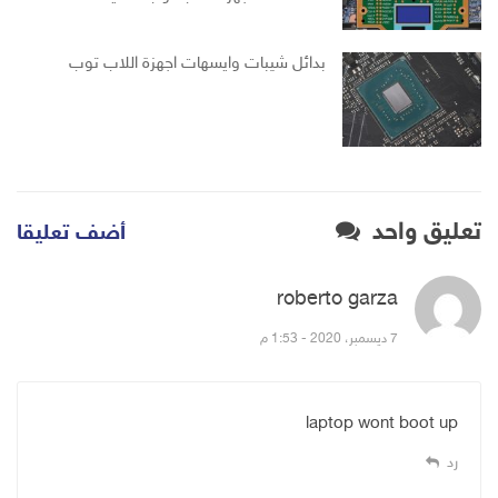
بدائل شيبات وايسهات اجهزة اللاب توب
تعليق واحد
أضف تعليقا
roberto garza
قال:
7 ديسمبر، 2020 - 1:53 م
laptop wont boot up
رد