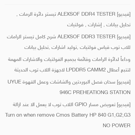
[فيديو] ALEXSOF DDR4 TESTER تيستر دائرة الرمات ,
تحليل بيانات , إشارات , فولتيات
[فيديو] ALEXSOF DDR3 TESTER شرح كامل تيستر الرامات
للاب توب قياس فولتيات ,توليد اشارات ,تحليل بيانات
وداعاً لدائرة الرامات وقائمة بجميع الفولتيات والاشارات المهمة
لتتبع أعطال LPDDR5 CAMM2 لاجهزة اللاب توب الحديثة
[فيديو] سخان فصل البوردتين والشاشات وعمل القهوة UYUE
946C PREHEATIONG STATION
[فيديو] تعويض مسار GPIO اللاب توب لا يعمل الا عند ازالة
Turn on when remove Cmos Battery HP 840 G1,G2,G3
NO POWER