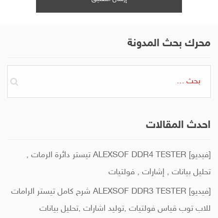
محرك بحث المدونة
البحث
عن:
احدث المقالات
[فيديو] ALEXSOF DDR4 TESTER تيستر دائرة الرمات ,
تحليل بيانات , إشارات , فولتيات
[فيديو] ALEXSOF DDR3 TESTER شرح كامل تيستر الرامات
للاب توب قياس فولتيات ,توليد اشارات ,تحليل بيانات