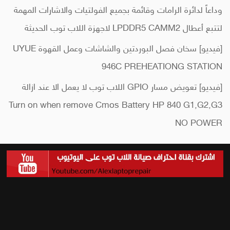
وداعاً لدائرة الرامات وقائمة بجميع الفولتيات والاشارات المهمة
لتتبع أعطال LPDDR5 CAMM2 لاجهزة اللاب توب الحديثة
[فيديو] سخان فصل البوردتين والشاشات وعمل القهوة UYUE
946C PREHEATIONG STATION
[فيديو] تعويض مسار GPIO اللاب توب لا يعمل الا عند ازالة
Turn on when remove Cmos Battery HP 840 G1,G2,G3
NO POWER