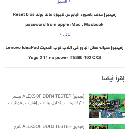
السابق
[فيديو] حذف باسورد البايوس لاجهزة ماك بوك Reset bios
password from apple iMac , Macbook
التالي
[فيديو] صيانة عطل الباور فى اللاب توب الحديث Lenovo IdeaPad
Yoga 2 11 no power IT8386-192 CXS
إقرأ أيضا
[فيديو] ALEXSOF DDR4 TESTER تيستر
دائرة الرمات , تحليل بيانات , إشارات , فولتيات
[فيديو] ALEXSOF DDR3 TESTER شرح