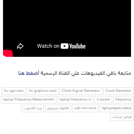
متابعة باقي الفيديوهات علي القناة الرسمية
أضغط هنا
fix-vga-card
fix-graphics-card
Clock-Signal-Generator
Clock Generator
laptop-Frequency-Measurement
laptop-frequency-ic
ic power
frequency
laptoprepairvideos
usb-not-work
الكلوك جينريتور
تردد-اللابتوب
قياس-ترددات