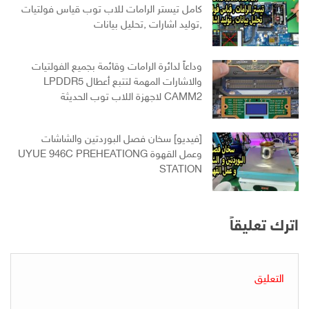
كامل تيستر الرامات للاب توب قياس فولتيات
,توليد اشارات ,تحليل بيانات
وداعاً لدائرة الرامات وقائمة بجميع الفولتيات
والاشارات المهمة لتتبع أعطال LPDDR5
CAMM2 لاجهزة اللاب توب الحديثة
[فيديو] سخان فصل البوردتين والشاشات
وعمل القهوة UYUE 946C PREHEATIONG
STATION
اترك تعليقاً