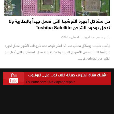
حل مشاكل أجهزة التوشيبا التى تعمل جيداً بالبطارية ولا
تعمل بوجود الشاحن Toshiba Satellite
بقلم سامح عبدالجواد
3 مايو، 2013
جائتنى طلبات ورسائل تطلب منى أن انشر عليكم عدة شروحات لأشهر اعطال اجهزة
التوشيبا المنتشره فى الأسواق العربية وكانت اكثر الاعطال المنتشره والتى أحتار فيها
الكثير من العاملين فى...