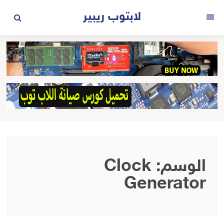
لتجاوز
لابتوب ريبير
لى
القائمة
لمحتوى
الوسم:
Clock
Generator