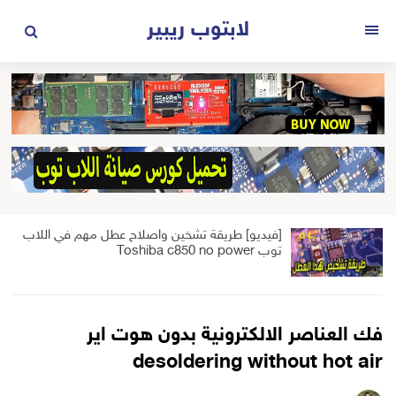
لتجاوز
لابتوب ريبير
لى
القائمة
لمحتوى
[فيديو] طريقة تشخين واصلاح عطل مهم في اللاب
توب Toshiba c850 no power
فك العناصر الالكترونية بدون هوت اير
desoldering without hot air