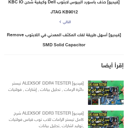
[فيديو] حذف باسورد البيوس لابتوب Dell وكيفية شحن KBC IO
JTAG KB9012
التالي
[فيديو] أسهل طريقة لفك المكثف المعدني في اللابتوب Remove
SMD Solid Capacitor
إقرأ أيضا
[فيديو] ALEXSOF DDR4 TESTER تيستر
دائرة الرمات , تحليل بيانات , إشارات , فولتيات
[فيديو] ALEXSOF DDR3 TESTER شرح
كامل تيستر الرامات للاب توب قياس فولتيات
,توليد اشارات ,تحليل بيانات