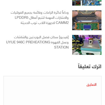
وداعاً لدائرة الرامات وقائمة بجميع الفولتيات
والاشارات المهمة لتتبع أعطال LPDDR5
CAMM2 لاجهزة اللاب توب الحديثة
[فيديو] سخان فصل البوردتين والشاشات
وعمل القهوة UYUE 946C PREHEATIONG
STATION
اترك تعليقاً