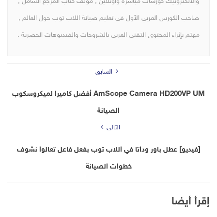
والالكترونيك كورسات مباشرة واونلاين , مؤلف كتاب المرجع الشامل ,
صاحب الكورس العربي الأول فى تعليم صيانة اللاب توب حول العالم ,
مهتم بإثراء المحتوى التقني العربي بالشروحات والفيديوهات الحصرية .
السابق
AmScope Camera HD200VP UM أفضل كاميرا لميكروسكوب
الصيانة
التالي
[فيديو] عطل باور وداتا في اللاب توب بفعل فاعل تعالوا نشوف
خطوات الصيانة
إقرأ أيضا