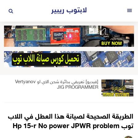
لتجاوز
لابتوب ريبير
لى
القائمة
لمحتوى
[فيديو] تعريفي بدائرة شحن الاي او Vertyanov
JIG PROGRAMMER
الطريقة الصحيحة لصيانة هذا العطل في اللاب
توب Hp 15-r No power JPWR problem