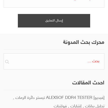
محرك بحث المدونة
البحث
عن:
احدث المقالات
[فيديو] ALEXSOF DDR4 TESTER تيستر دائرة الرمات ,
تحليل بيانات , إشارات , فولتيات