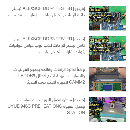
[فيديو] ALEXSOF DDR4 TESTER تيستر
دائرة الرمات , تحليل بيانات , إشارات , فولتيات
[فيديو] ALEXSOF DDR3 TESTER شرح
كامل تيستر الرامات للاب توب قياس فولتيات
,توليد اشارات ,تحليل بيانات
وداعاً لدائرة الرامات وقائمة بجميع الفولتيات
والاشارات المهمة لتتبع أعطال LPDDR5
CAMM2 لاجهزة اللاب توب الحديثة
[فيديو] سخان فصل البوردتين والشاشات
وعمل القهوة UYUE 946C PREHEATIONG
STATION