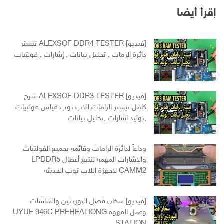
إقرأ أيضا
[فيديو] ALEXSOF DDR4 TESTER تيستر
دائرة الرمات , تحليل بيانات , إشارات , فولتيات
[فيديو] ALEXSOF DDR3 TESTER شرح
كامل تيستر الرامات للاب توب قياس فولتيات
,توليد اشارات ,تحليل بيانات
وداعاً لدائرة الرامات وقائمة بجميع الفولتيات
والاشارات المهمة لتتبع أعطال LPDDR5
CAMM2 لاجهزة اللاب توب الحديثة
[فيديو] سخان فصل البوردتين والشاشات
وعمل القهوة UYUE 946C PREHEATIONG
STATION