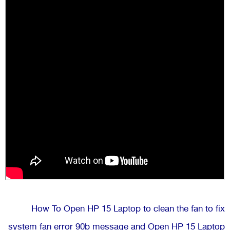
How To Open HP 15 Laptop to clean the fan to fix
system fan error 90b message and Open HP 15 Laptop