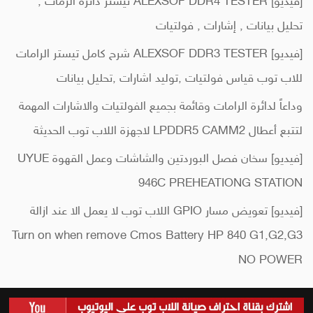
[فيديو] ALEXSOF DDR4 TESTER تيستر دائرة الرمات ,
تحليل بيانات , إشارات , فولتيات
[فيديو] ALEXSOF DDR3 TESTER شرح كامل تيستر الرامات
للاب توب قياس فولتيات ,توليد اشارات ,تحليل بيانات
وداعاً لدائرة الرامات وقائمة بجميع الفولتيات والاشارات المهمة
لتتبع أعطال LPDDR5 CAMM2 لاجهزة اللاب توب الحديثة
[فيديو] سخان فصل البوردتين والشاشات وعمل القهوة UYUE
946C PREHEATIONG STATION
[فيديو] تعويض مسار GPIO اللاب توب لا يعمل الا عند ازالة
Turn on when remove Cmos Battery HP 840 G1,G2,G3
NO POWER