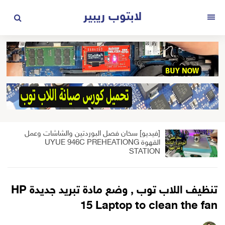
لتجاوز
لابتوب ريبير
لى
القائمة
لمحتوى
[فيديو] سخان فصل البوردتين والشاشات وعمل
القهوة UYUE 946C PREHEATIONG
STATION
تنظيف اللاب توب , وضع مادة تبريد جديدة HP
15 Laptop to clean the fan