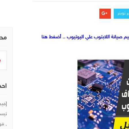
 تويتر
 صيانة اللابتوب علي اليوتيوب .. أضغط هنا
محر
البح
عن:
احد
تيست
, فو