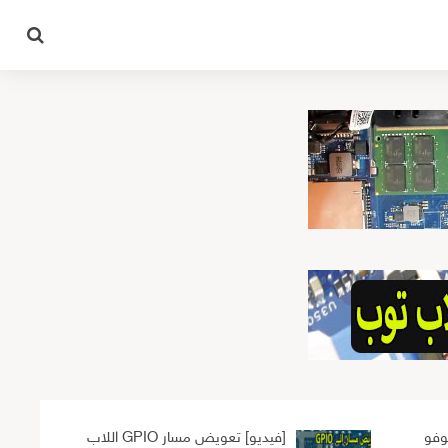
وفو
[فيديو] تعويض مسار GPIO اللاب