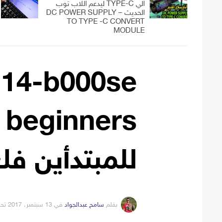
الي TYPE-C ليدعم اللاب توب
الحديث – DC POWER SUPPLY
TO TYPE -C CONVERT
MODULE
 14-b000se
للمبتدأين ف
بقلم
سامح عبدالجواد
في
13 سبتمبر، 2017
تح