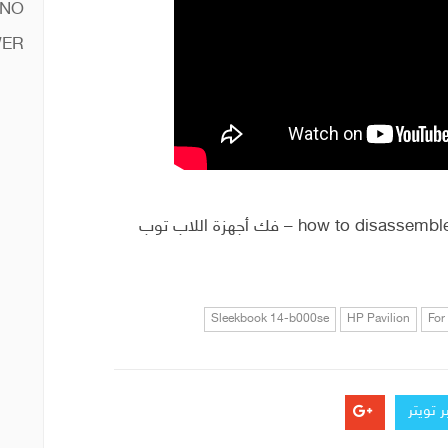
 NO
ER
how to disassemble a laptop “For beginners” take apart – فك أجهزة اللاب توب
Sleekbook 14-b000se
HP Pavilion
For
 تويتر