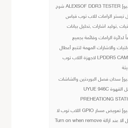
[فيديو] ALEXSOF DDR3 TESTER شرح
 تيستر الرامات للاب توب قياس
يات ,توليد اشارات ,تحليل بيانات
اً لدائرة الرامات وقائمة بجميع
لتيات والاشارات المهمة لتتبع أعطال
LPDDR5 CAMM2 لاجهزة اللاب توب
يثة
يو] سخان فصل البوردتين والشاشات
وعمل القهوة UYUE 946C
PREHEATIONG STAT
[فيديو] تعويض مسار GPIO اللاب توب لا
يعمل الا عند ازالة Turn on when remove