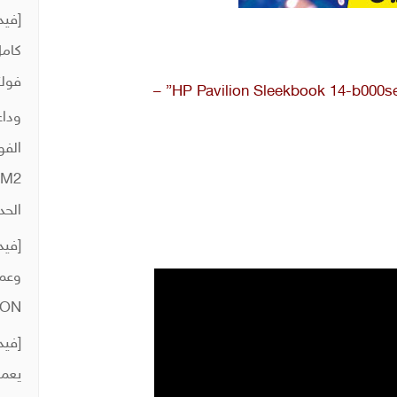
كامل
فولت
HP Pavilion Sleekbook 14-b000se laptop disassemble “For beginners” –
وداع
الفو
الحد
[فيد
ION