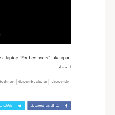
للمبتدأين
 beginners
disassemble a laptop
disassemble
شارك عبر فيسبوك
شارك عبر