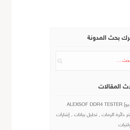
ك بحث المدونة
ث
ث المقالات
[فيديو] ALEXSOF DDR4 TESTER
ر دائرة الرمات , تحليل بيانات , إشارات
لتيات