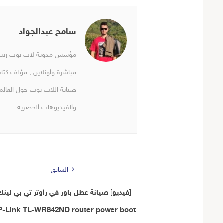
سامح عبدالجواد
مؤسس مدونة لاب توب ريبير 
مباشرة واونلاين , مؤلف كتا
صيانة اللاب توب حول العالم 
والفيديوهات الحصرية .
السابق
[فيديو] صيانة عطل باور في راوتر تي بي لين
P-Link TL-WR842ND router power boot