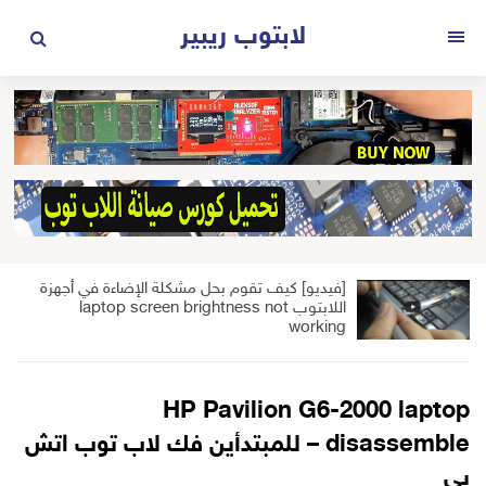
لتجاوز
لابتوب ريبير
لى
القائمة
لمحتوى
[فيديو] كيف تقوم بحل مشكلة الإضاءة في أجهزة
اللابتوب laptop screen brightness not
working
HP Pavilion G6-2000 laptop
disassemble – للمبتدأين فك لاب توب اتش
بي