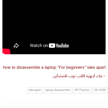
how to disassemble a laptop “For beginners” take apart
– فك أجهزة اللاب توب للمبتدأين
take apart
laptop disassemble
HP Pavilion
G6-2000