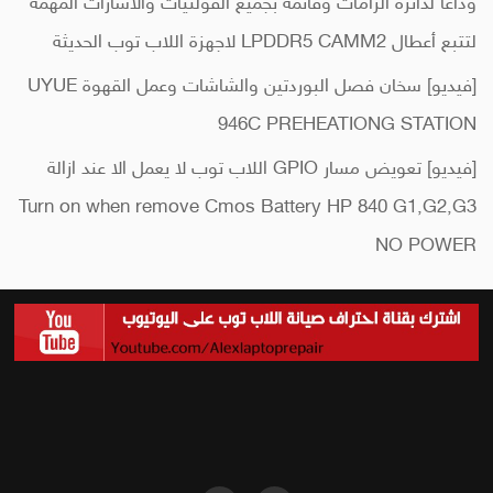
وداعاً لدائرة الرامات وقائمة بجميع الفولتيات والاشارات المهمة
لتتبع أعطال LPDDR5 CAMM2 لاجهزة اللاب توب الحديثة
[فيديو] سخان فصل البوردتين والشاشات وعمل القهوة UYUE
946C PREHEATIONG STATION
[فيديو] تعويض مسار GPIO اللاب توب لا يعمل الا عند ازالة
Turn on when remove Cmos Battery HP 840 G1,G2,G3
NO POWER