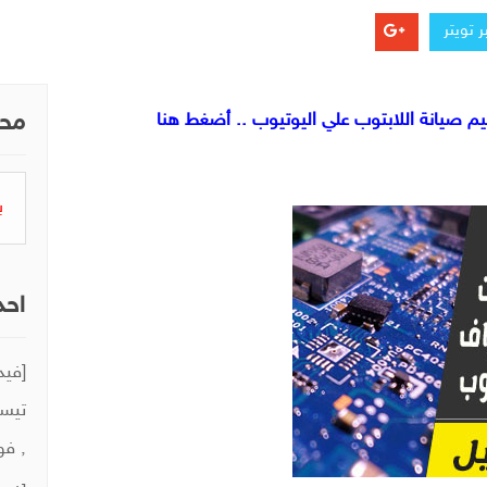
 تويتر
 صيانة اللابتوب علي اليوتيوب .. أضغط هنا
محر
البح
عن:
احد
تيست
, فو