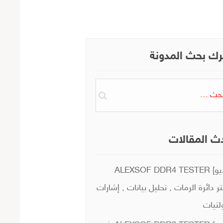
ك بحث المدونة
ث
ث المقالات
[فيديو] ALEXSOF DDR4 TESTER
ر دائرة الرمات , تحليل بيانات , إشارات
لتيات