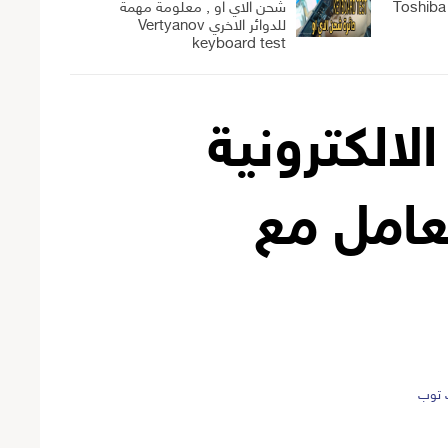
Toshiba C8
شحن الاي او , معلومة مهمة
للدوائر الاخري Vertyanov
keyboard test
لالكترونية
عامل مع
ب توب