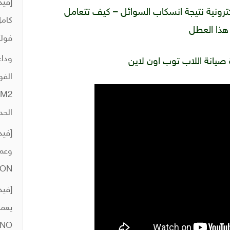
كترونية نتيجة انسكاب السوائل – كيف تتعامل
كامل
هذا العطل
فولت
وداع
صيانة اللاب توب اون لاين
الفو
الحد
[فيد
ION
 NO