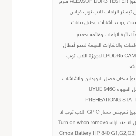
[فيديو] ALEXSOF DDR3 TESTER شرح
 تيستر الرامات للاب توب قياس
يات ,توليد اشارات ,تحليل بيانات
اً لدائرة الرامات وقائمة بجميع
لتيات والاشارات المهمة لتتبع أعطال
LPDDR5 CAMM2 لاجهزة اللاب توب
يثة
يو] سخان فصل البوردتين والشاشات
وعمل القهوة UYUE 946C
PREHEATIONG STAT
[فيديو] تعويض مسار GPIO اللاب توب لا
يعمل الا عند ازالة Turn on when remove
Cmos Battery HP 840 G1,G2,G3