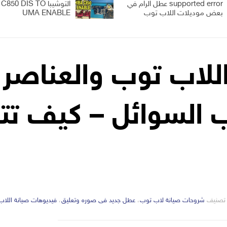
supported error عطل الرام في
التوشيبا 50 DIS TO
بعض موديلات اللاب توب
UMA ENABLE
للاب توب والعناصر ا
ب السوائل – كيف تت
التصانيف
تصنيف
شروحات صيانة لاب توب
،
عطل جديد فى صوره وتعليق
،
فيديوهات صيانة اللا