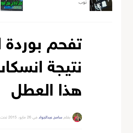
توب
تفحم بوردة ا
نتيجة انسكا
هذا العطل
بقلم
سامح عبدالجواد
في
26 مايو، 2015
تحت 