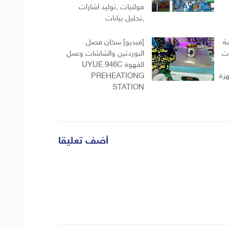
فولتيات ,توليد اشارات
,تحليل بيانات
مة
[فيديو] سخان فصل
ات
البوردتين والشاشات وعمل
القهوة UYUE 946C
L لاجهزة
PREHEATIONG
STATION
أضف تعليقا