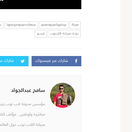
p
laptoprepairvideos
acerrepairlaptop
Acer
دورة-صيانة-اللابتوب
فيديو
شارك عبر فيسبوك
شارك عبر
سامح عبدالجواد
مؤسس مدونة لاب توب ريبير 
مباشرة واونلاين , مؤلف كتا
صيانة اللاب توب حول العالم 