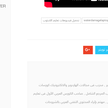
ER
waterdamagelapto
تحميل فيديوهات تعليم اللابتوب
 تويتر
, مدرب فى مجالات الهاردوير والالكترونيك كورسات
ب المرجع الشامل , صاحب الكورس العربي الأول فى تعليم
, مهتم بإثراء المحتوى التقني العربي بالشروحات