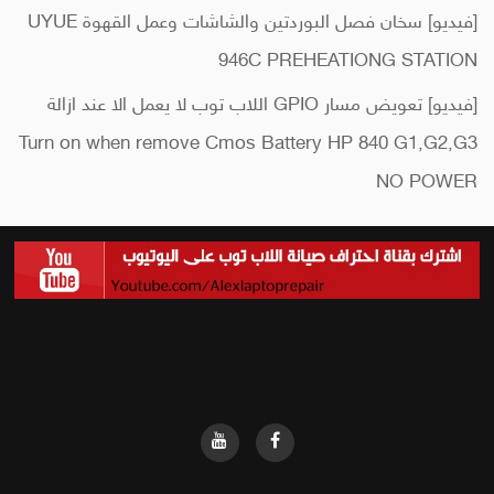
[فيديو] سخان فصل البوردتين والشاشات وعمل القهوة UYUE
946C PREHEATIONG STATION
[فيديو] تعويض مسار GPIO اللاب توب لا يعمل الا عند ازالة
Turn on when remove Cmos Battery HP 840 G1,G2,G3
NO POWER