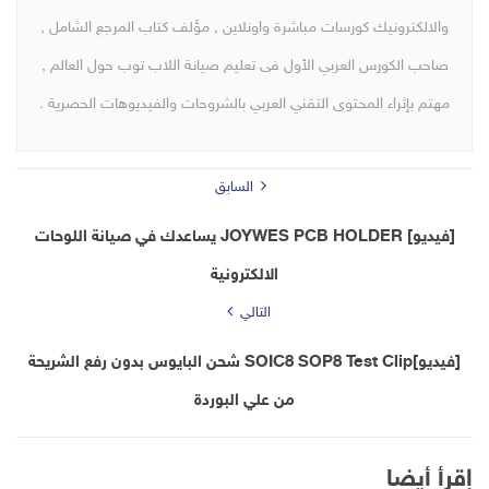
والالكترونيك كورسات مباشرة واونلاين , مؤلف كتاب المرجع الشامل ,
صاحب الكورس العربي الأول فى تعليم صيانة اللاب توب حول العالم ,
مهتم بإثراء المحتوى التقني العربي بالشروحات والفيديوهات الحصرية .
السابق
[فيديو] JOYWES PCB HOLDER يساعدك في صيانة اللوحات
الالكترونية
التالي
[فيديو]SOIC8 SOP8 Test Clip شحن البايوس بدون رفع الشريحة
من علي البوردة
إقرأ أيضا