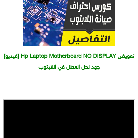
[فيديو] Hp Laptop Motherboard NO DISPLAY تعويض
جهد لحل العطل في اللابتوب