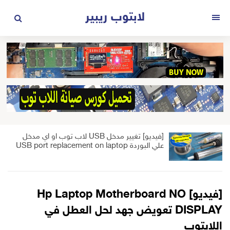
لتجاوز
لابتوب ريبير
لى
القائمة
لمحتوى
[فيديو] تغيير مدخل USB لاب توب او اي مدخل
علي البوردة USB port replacement on laptop
[فيديو] Hp Laptop Motherboard NO
DISPLAY تعويض جهد لحل العطل في
اللابتوب