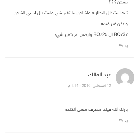
يشحن؟؟؟
تمه استبدال البطاريه ولشاحن ما تغير شي واستبدال ايسي الشحن
ولاكن غير قيمه
BQ737 ال BQ725 وايضن لم يتغير شيء
رد
عبد المالك
قال:
12 أغسطس، 2016 - 1:14 م
بارك الله فيك محترف معنى الكلمة
رد