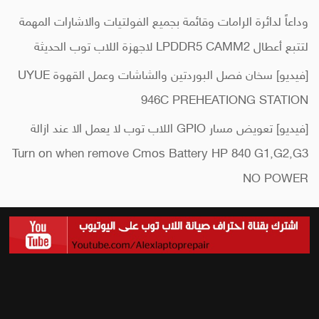
وداعاً لدائرة الرامات وقائمة بجميع الفولتيات والاشارات المهمة
لتتبع أعطال LPDDR5 CAMM2 لاجهزة اللاب توب الحديثة
[فيديو] سخان فصل البوردتين والشاشات وعمل القهوة UYUE
946C PREHEATIONG STATION
[فيديو] تعويض مسار GPIO اللاب توب لا يعمل الا عند ازالة
Turn on when remove Cmos Battery HP 840 G1,G2,G3
NO POWER