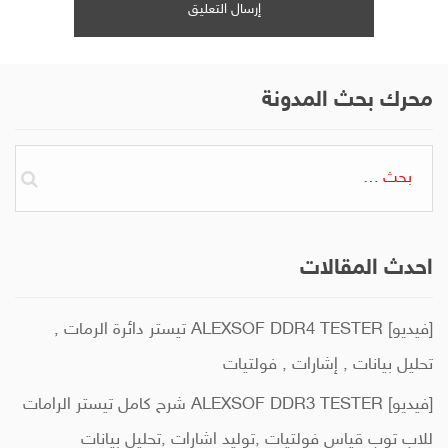
محرك بحث المدونة
البحث
عن:
احدث المقالات
[فيديو] ALEXSOF DDR4 TESTER تيستر دائرة الرمات ,
تحليل بيانات , إشارات , فولتيات
[فيديو] ALEXSOF DDR3 TESTER شرح كامل تيستر الرامات
للاب توب قياس فولتيات ,توليد اشارات ,تحليل بيانات