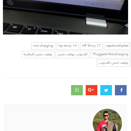
not charging
hp-envy-14
HP Envy 17
capslockhpled
PluggedinNotcharging
اللابتوب-يوقف-شحن
توقف-شحن-البطارية
توقف-شحن-اللابتوب