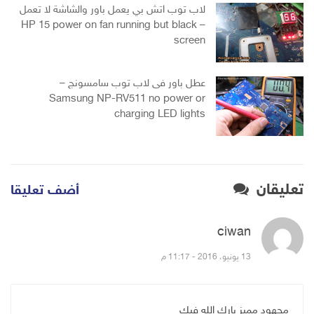
لاب توب اتش بي يعمل باور والشاشة لا تعمل
– HP 15 power on fan running but black
screen
عطل باور فى لاب توب سامسونج –
Samsung NP-RV511 no power or
charging LED lights
تعليقان
أضف تعليقا
ciwan
قال:
13 يونيو، 2016 - 11:17 م
مجهود مميز بارك الله فيك