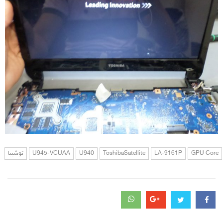
GPU Core
LA-9161P
ToshibaSatellite
U940
U945-VCUAA
توشيبا