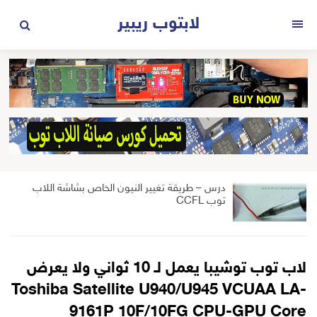
لتجاوز
لابتوب ريبير
لى
القائمة
لمحتوى
درس – طريقة تغيير النيون الخاص بشاشة اللاب
توب CCFL
لاب توب توشيبا يعمل لـ 10 ثواني ولا يعرض
Toshiba Satellite U940/U945 VCUAA LA-
9161P 10F/10FG CPU-GPU Core